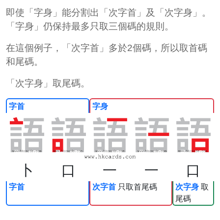
即使「字身」能分割出「次字首」及「次字身」。
「字身」仍保持最多只取三個碼的規則。
在這個例子，「次字首」多於2個碼，所以取首碼
和尾碼。
「次字身」取尾碼。
字首
字身
卜
口
一
一
口
字首
次字首
只取首尾碼
次字身
取
尾碼