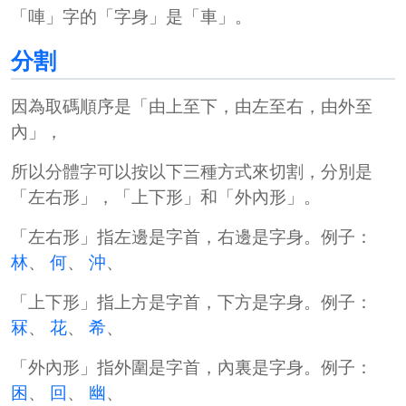
「
唓
」字的「字身」是「車」。
分割
因為取碼順序是「由上至下，由左至右，由外至
內」，
所以
分體字
可以按以下三種方式來切割，分別是
「左右形」，「上下形」和「外內形」。
「左右形」指左邊是字首，右邊是字身。例子：
林
、
何
、
沖
、
「上下形」指上方是字首，下方是字身。例子：
冧
、
花
、
希
、
「外內形」指外圍是字首，內裏是字身。例子：
困
、
回
、
幽
、