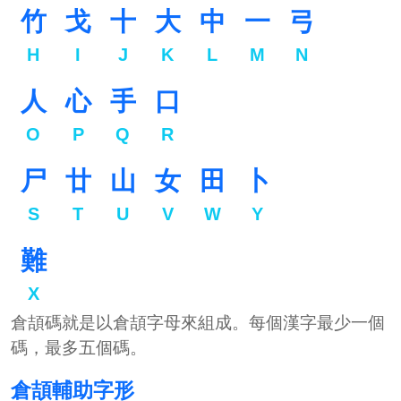
竹
戈
十
大
中
一
弓
H
I
J
K
L
M
N
人
心
手
口
O
P
Q
R
尸
廿
山
女
田
卜
S
T
U
V
W
Y
難
X
倉頡碼就是以倉頡字母來組成。每個漢字最少一個
碼，最多五個碼。
倉頡輔助字形