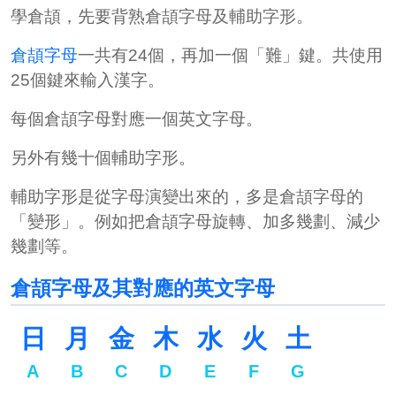
學倉頡，先要背熟
倉頡字母及輔助字形
。
倉頡字母
一共有24個，再加一個「難」鍵。共使用
25個鍵來輸入漢字。
每個倉頡字母對應一個英文字母。
另外有幾十個輔助字形。
輔助字形是從字母演變出來的，多是倉頡字母的
「變形」。例如把倉頡字母旋轉、加多幾劃、減少
幾劃等。
倉頡字母及其對應的英文字母
日
月
金
木
水
火
土
A
B
C
D
E
F
G