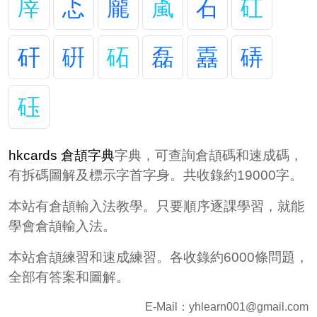
厗
忑
龎
颪
石
矼
矸
硏
砳
磊
舙
硦
砡
hkcards 倉頡字典
字典，可查詢倉頡碼和速成碼，
有拆碼圖解及標示字首字身。共收錄約19000字。
本站有倉頡輸入法教學。只要順序逐課學習，就能
學會倉頡輸入法。
本站倉頡練習和速成練習。各收錄約6000條問題，
全部有答案和圖解。
E-Mail：
yhlearn001@gmail.com