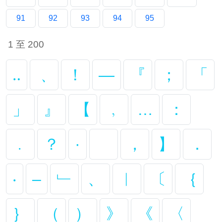
91
92
93
94
95
1 至 200
‥
﹑
！
—
『
；
「
」
』
【
﹐
…
：
﹒
？
·
，
】
．
‧
–
﹂
、
︱
〔
｛
｝
（
）
》
《
〈