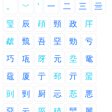
。
﹀
‵
一
二
三
亖
琧
辰
頙
頸
政
厈
虣
巰
吾
堊
勁
亏
巧
瓨
厊
元
坖
鼋
黿
厦
亍
邳
亓
蝁
刯
剄
厨
忈
忢
悪
惡
云
厔
靕
婯
麗