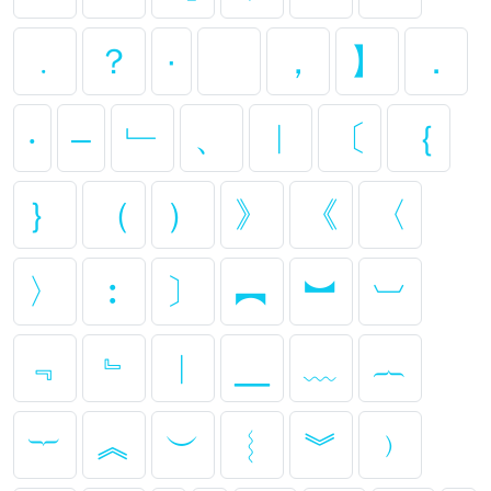
﹒
？
·
，
】
．
‧
–
﹂
、
︱
〔
｛
｝
（
）
》
《
〈
〉
︰
〕
︻
︼
︺
﹃
﹄
︳
╴
﹏
︷
︸
︽
︶
︴
︾
﹚