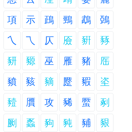
項
示
鴊
鵛
鵡
鵶
乀
乁
仄
厱
豣
豩
豜
豲
巫
雁
豬
厒
豶
豥
豴
蹷
豭
垐
豷
贋
攻
豨
蟨
剢
劂
蟸
豞
豘
豧
豤