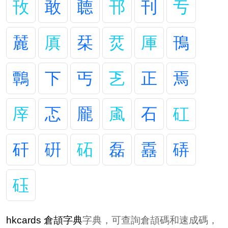
攼
敢
聼
邗
刊
亐
麉
厧
栞
烎
厙
鳱
鷣
下
丐
乤
正
焉
厗
忑
龎
颪
石
矼
矸
硏
砳
磊
舙
硦
砡
hkcards 倉頡字典
字典，可查詢倉頡碼和速成碼，