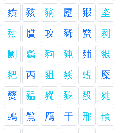
豶
豥
豴
蹷
豭
垐
豷
贋
攻
豨
蟨
剢
劂
蟸
豞
豘
豧
豤
豝
丙
豠
豯
覡
橜
燹
豱
豵
豟
豛
甤
鵐
鷢
鴈
干
郉
頇