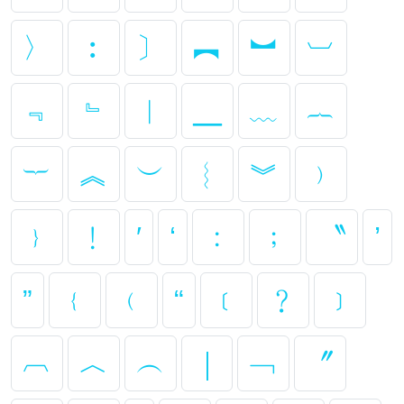
〉
︰
〕
︻
︼
︺
﹃
﹄
︳
╴
﹏
︷
︸
︽
︶
︴
︾
﹚
﹜
﹗
′
‘
﹕
﹔
〝
’
”
﹛
﹙
“
﹝
﹖
﹞
︹
︿
︵
｜
﹁
〞