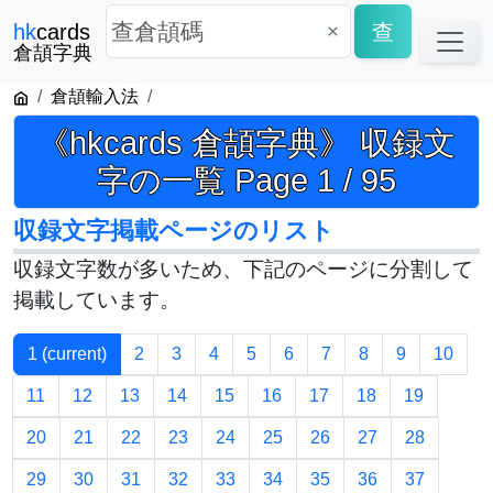
×
查
hk
cards
倉頡字典
倉頡輸入法
《hkcards 倉頡字典》 収録文
字の一覧 Page 1 / 95
収録文字掲載ページのリスト
収録文字数が多いため、下記のページに分割して
掲載しています。
1
(current)
2
3
4
5
6
7
8
9
10
11
12
13
14
15
16
17
18
19
20
21
22
23
24
25
26
27
28
29
30
31
32
33
34
35
36
37