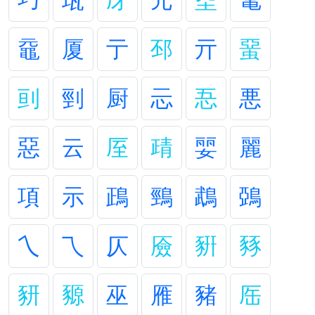
巧
瓨
厊
元
坖
鼋
黿
厦
亍
邳
亓
蝁
刯
剄
厨
忈
忢
悪
惡
云
厔
靕
婯
麗
項
示
鴊
鵛
鵡
鵶
乀
乁
仄
厱
豣
豩
豜
豲
巫
雁
豬
厒