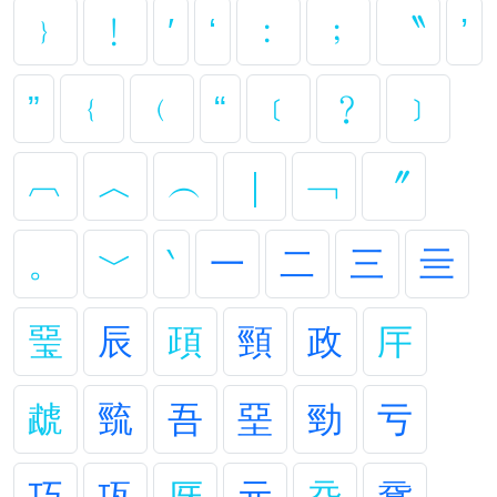
﹜
﹗
′
‘
﹕
﹔
〝
’
”
﹛
﹙
“
﹝
﹖
﹞
︹
︿
︵
｜
﹁
〞
。
﹀
‵
一
二
三
亖
琧
辰
頙
頸
政
厈
虣
巰
吾
堊
勁
亏