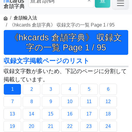
×
查
hk
cards
倉頡字典
倉頡輸入法
《hkcards 倉頡字典》 収録文字の一覧 Page 1 / 95
《hkcards 倉頡字典》 収録文
字の一覧 Page 1 / 95
収録文字掲載ページのリスト
収録文字数が多いため、下記のページに分割して
掲載しています。
1
2
3
4
5
6
7
8
9
10
11
12
13
14
15
16
17
18
19
20
21
22
23
24