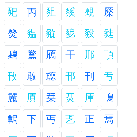
豝
丙
豠
豯
覡
橜
燹
豱
豵
豟
豛
甤
鵐
鷢
鴈
干
郉
頇
攼
敢
聼
邗
刊
亐
麉
厧
栞
烎
厙
鳱
鷣
下
丐
乤
正
焉