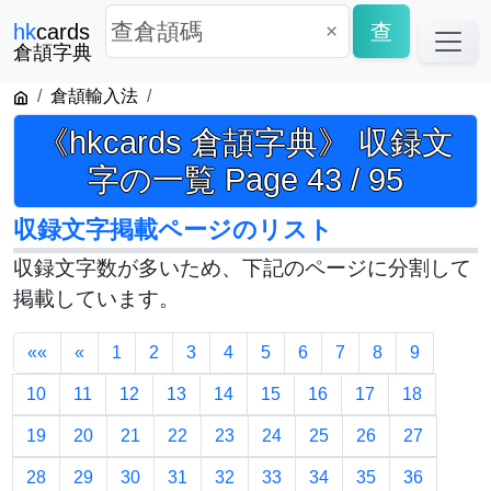
×
查
hk
cards
倉頡字典
倉頡輸入法
《hkcards 倉頡字典》 収録文
字の一覧 Page 43 / 95
収録文字掲載ページのリスト
収録文字数が多いため、下記のページに分割して
掲載しています。
««
«
1
2
3
4
5
6
7
8
9
10
11
12
13
14
15
16
17
18
19
20
21
22
23
24
25
26
27
28
29
30
31
32
33
34
35
36