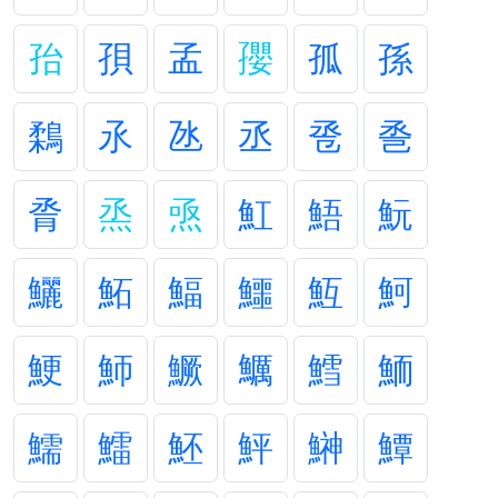
孡
孭
孟
孾
孤
孫
鶔
氶
氹
丞
卺
巹
脀
烝
焏
魟
鯃
魭
鱺
鮖
鰏
鱷
魱
魺
鯁
魳
鱖
鱱
鱈
鮞
鱬
鱩
魾
鮃
鰰
鱏