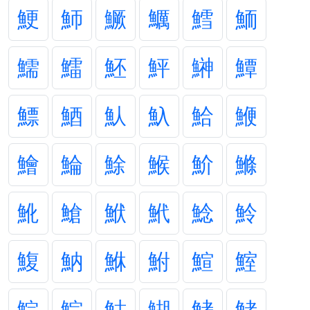
鯁
魳
鱖
鱱
鱈
鮞
鱬
鱩
魾
鮃
鰰
鱏
鰾
鯂
魜
魞
鮯
鯾
鱠
鯩
鮽
鯸
魪
鰷
魤
䱽
鮲
鮘
鯰
魿
鰒
魶
鮴
鮒
鰚
鰘