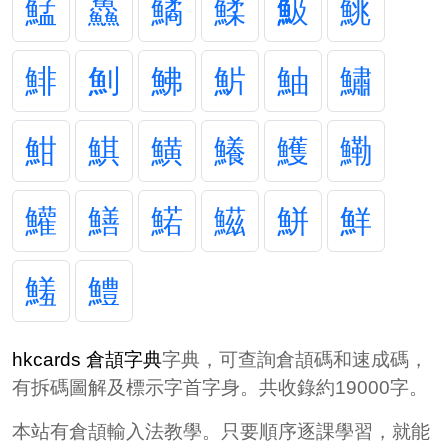
鯭
鱻
鱊
鰇
魥
鮡
鯡
魝
鮄
魸
鮋
鱐
魽
鯕
鱑
鱶
鱯
鰳
鱹
鱔
鰙
鰦
鮩
鮮
鱃
鱧
hkcards 倉頡字典
字典，可查詢倉頡碼和速成碼，
有拆碼圖解及標示字首字身。共收錄約19000字。
本站有倉頡輸入法教學。只要順序逐課學習，就能