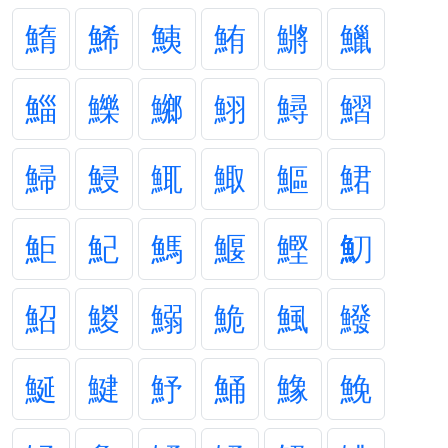
鰖
鯑
鮧
鮪
鱂
鱲
鯔
鱳
鱜
鮙
鱘
鰼
鯞
鮼
鮿
鯫
鰸
鮶
鮔
魢
鰢
鰋
鰹
魛
鮉
鯼
鰯
鮠
鯴
鱍
鯅
鰎
魣
鯒
鱌
鮸