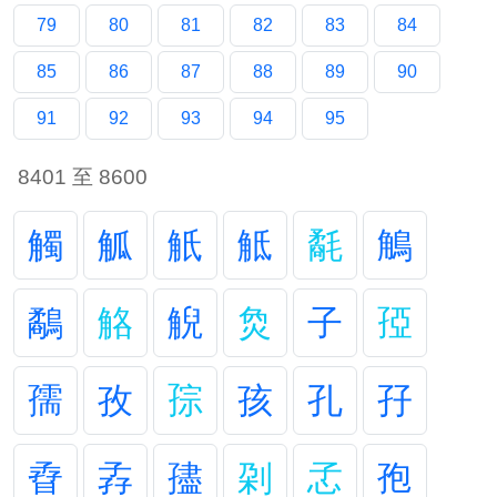
79
80
81
82
83
84
85
86
87
88
89
90
91
92
93
94
95
8401 至 8600
觸
觚
觗
觝
氄
鵤
鷸
觡
觬
烉
子
孲
孺
孜
孮
孩
孔
孖
孴
孨
孻
刴
孞
孢