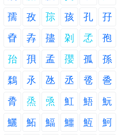
孺
孜
孮
孩
孔
孖
孴
孨
孻
刴
孞
孢
孡
孭
孟
孾
孤
孫
鶔
氶
氹
丞
卺
巹
脀
烝
焏
魟
鯃
魭
鱺
鮖
鰏
鱷
魱
魺