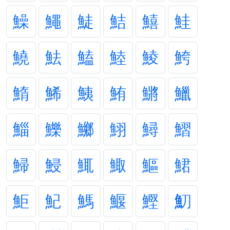
鱢
鱦
鯐
鮚
鱚
鮭
鱙
魼
鰪
鯥
鯪
鮬
鰖
鯑
鮧
鮪
鱂
鱲
鯔
鱳
鱜
鮙
鱘
鰼
鯞
鮼
鮿
鯫
鰸
鮶
鮔
魢
鰢
鰋
鰹
魛