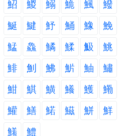
鮉
鯼
鰯
鮠
鯴
鱍
鯅
鰎
魣
鯒
鱌
鮸
鯭
鱻
鱊
鰇
魥
鮡
鯡
魝
鮄
魸
鮋
鱐
魽
鯕
鱑
鱶
鱯
鰳
鱹
鱔
鰙
鰦
鮩
鮮
鱃
鱧