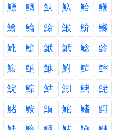
鰾
鯂
魜
魞
鮯
鯾
鱠
鯩
鮽
鯸
魪
鰷
魤
䱽
鮲
鮘
鯰
魿
鰒
魶
鮴
鮒
鰚
鰘
鯇
鯮
鮕
鰗
鮳
鮱
鯺
鮟
鱝
鮀
鰭
鱄
鮇
鰫
鱁
鮛
鱥
鰱