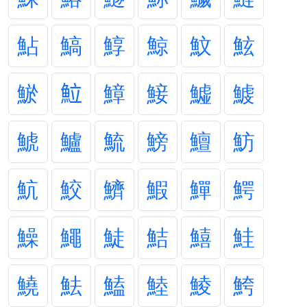
鮎
鰝
鯙
鯨
魰
鮌
鯲
𩶘
鱆
鯜
鱋
鰬
鯱
鱸
鯍
鰟
鱣
魴
魧
鮫
鱭
鰕
鱓
鰐
鱢
鱦
鯐
鮚
鱚
鮭
鱙
魼
鰪
鯥
鯪
鮬