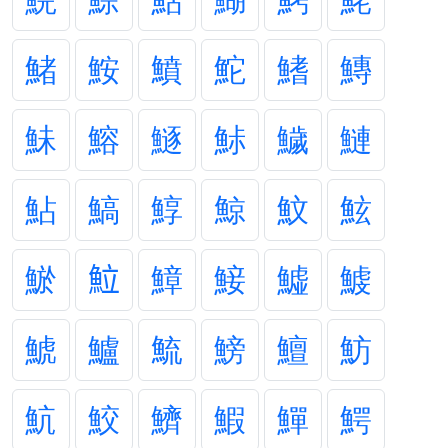
鯇
鯮
鮕
鰗
鮳
鮱
鯺
鮟
鱝
鮀
鰭
鱄
鮇
鰫
鱁
鮛
鱥
鰱
鮎
鰝
鯙
鯨
魰
鮌
鯲
𩶘
鱆
鯜
鱋
鰬
鯱
鱸
鯍
鰟
鱣
魴
魧
鮫
鱭
鰕
鱓
鰐