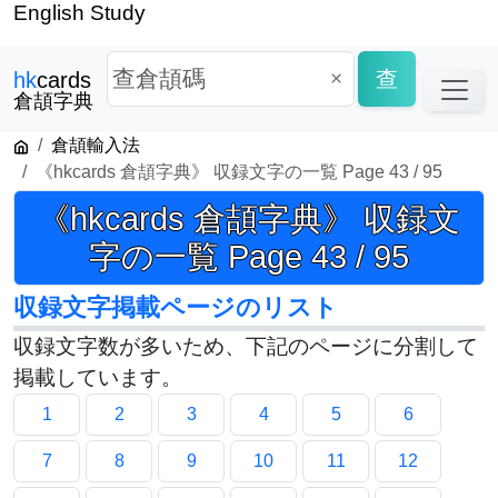
English Study
×
查
hk
cards
倉頡字典
倉頡輸入法
《hkcards 倉頡字典》 収録文字の一覧 Page 43 / 95
《hkcards 倉頡字典》 収録文
字の一覧 Page 43 / 95
収録文字掲載ページのリスト
収録文字数が多いため、下記のページに分割して
掲載しています。
1
2
3
4
5
6
7
8
9
10
11
12