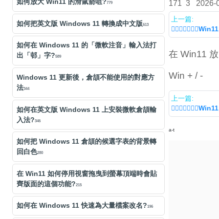
如何放大 Win11 的滑鼠箭咀?
171
3
2026-
779
上一篇:
如何把英文版 Windows 11 轉換成中文版
613
「𡑞」字可以用W
如何在 Windows 11 的「微軟注音」輸入法打
在 Win11
出「邨」字?
589
Win + / -
Windows 11 更新後，倉頡不能使用的對應方
法
344
上一篇:
「𡑞」字可以用W
如何在英文版 Windows 11 上安裝微軟倉頡輸
入法?
346
a-t
如何把 Windows 11 倉頡的候選字表的背景轉
回白色
280
在 Win11 如何停用視窗拖曳到螢幕頂端時會貼
齊版面的這個功能?
215
如何在 Windows 11 快速為大量檔案改名?
196