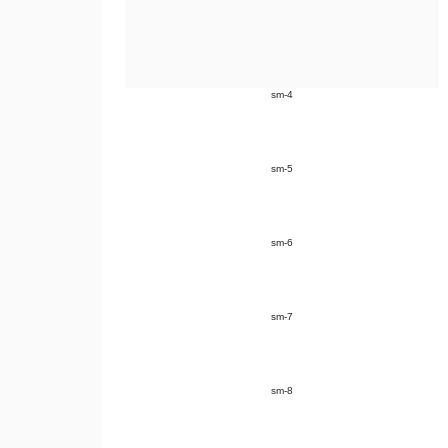
sm-4
sm-5
sm-6
sm-7
sm-8