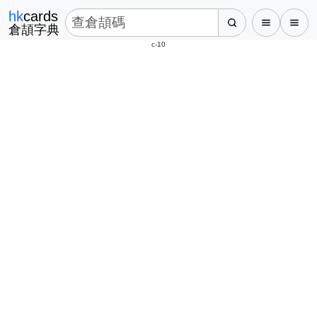
hk
cards
倉頡字典
c-10