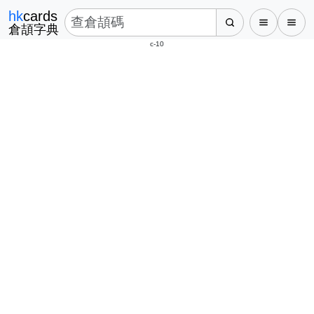
hk
cards
倉頡字典
c-10