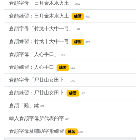
倉頡字母「日月金木水火土」
2402
倉頡練習：日月金木水火土
練習
4382
倉頡字母「竹戈十大中一弓」
1819
倉頡練習：竹戈十大中一弓
練習
3756
倉頡字母「人心手口」
1086
倉頡練習：人心手口
練習
1899
倉頡字母「尸廿山女田卜」
1443
倉頡練習：尸廿山女田卜
練習
1800
倉頡「難」鍵
878
輸入倉頡字母所代表的字
686
倉頡字母及輔助字形練習
練習
6360