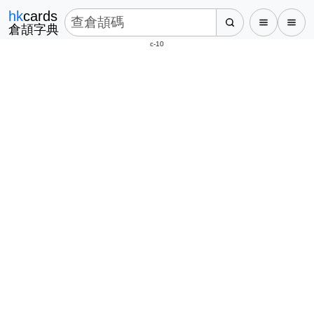
hk
cards
倉頡字典
c-10