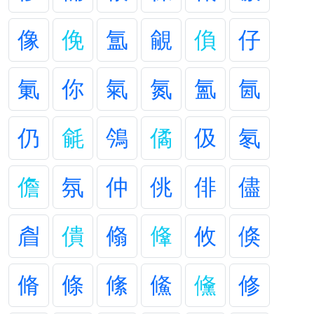
像
俛
氲
覦
偩
仔
氭
你
氣
氮
氳
氤
仍
毹
鳹
僪
伋
氡
儋
氛
仲
佻
俳
儘
睂
僓
翛
鞗
攸
倏
脩
條
絛
鯈
儵
修