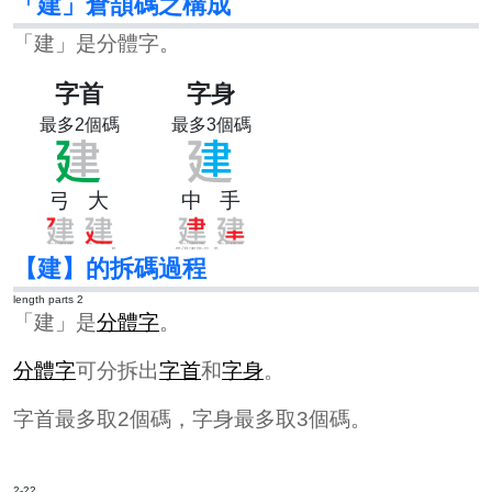
「建」倉頡碼之構成
「建」是分體字。
字首
字身
最多2個碼
最多3個碼
弓
大
中
手
【建】的拆碼過程
length parts 2
「建」是
分體字
。
分體字
可分拆出
字首
和
字身
。
字首最多取2個碼，字身最多取3個碼。
2-22