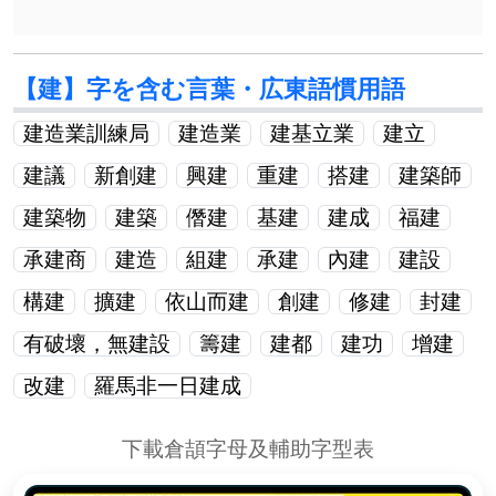
【建】字を含む言葉・広東語慣用語
建造業訓練局
建造業
建基立業
建立
建議
新創建
興建
重建
搭建
建築師
建築物
建築
僭建
基建
建成
福建
承建商
建造
組建
承建
內建
建設
構建
擴建
依山而建
創建
修建
封建
有破壞，無建設
籌建
建都
建功
增建
改建
羅馬非一日建成
下載倉頡字母及輔助字型表