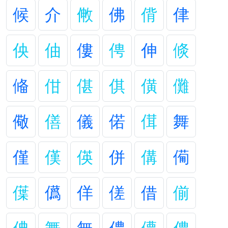
候
介
敒
佛
偝
侓
佒
伷
僂
俜
伸
倐
偹
佄
偡
倛
僙
儺
儆
僐
儀
偌
傇
舞
僅
傼
偀
併
傋
僃
僷
儰
佯
傞
借
偂