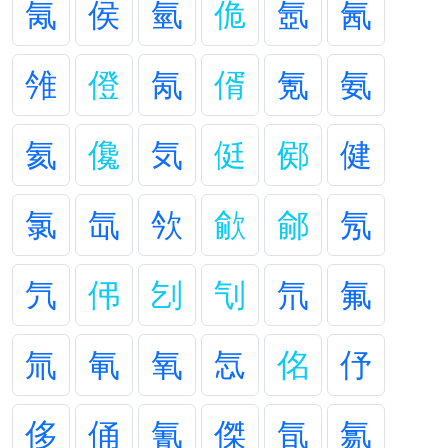
氞
侯
氫
佹
氬
氥
雂
僜
氝
偦
氪
氨
氦
儳
気
侹
鄇
健
氯
氙
欦
歈
鄃
氖
氕
伄
刉
刏
氘
氟
氚
氠
氧
忥
佲
伃
侈
俑
氰
傑
氜
氱