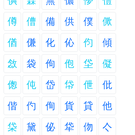
倎
橆
無
儂
儚
僼
僔
傮
備
供
僕
僛
偤
傔
化
伈
伨
傾
敜
袋
佝
佨
垈
儗
偬
伅
岱
帒
伳
仳
偕
仢
侚
貨
貸
他
柋
黛
佖
牮
伆
亽