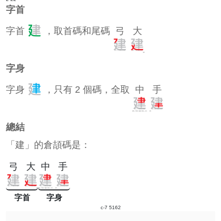
字首
字首
，取首碼和尾碼
弓
大
字身
字身
，只有 2 個碼，全取
中
手
總結
「建」的倉頡碼是：
弓
大
中
手
字首
字身
c-7 5162