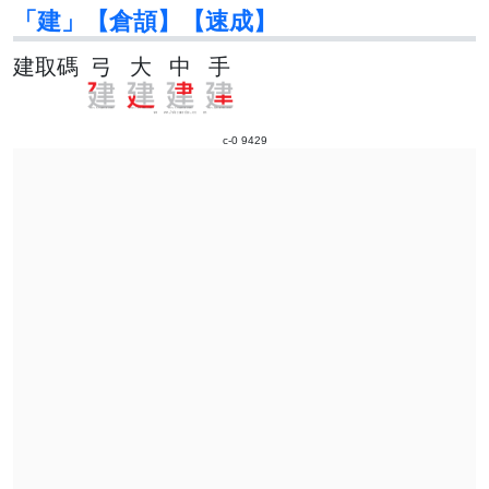
「建」【倉頡】【速成】
建取碼
弓
大
中
手
c-0 9429