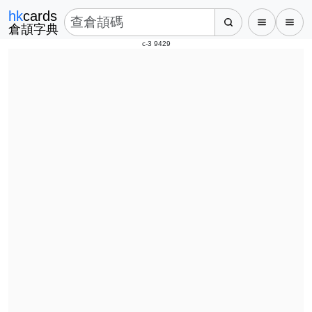
hk
cards
倉頡字典
c-3 9429