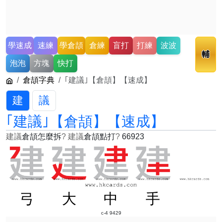
學速成
速練
學倉頡
倉練
盲打
打練
波波
輔
泡泡
方塊
快打
倉頡字典
｢建議｣【倉頡】【速成】
建
議
｢建議｣【倉頡】【速成】
建議
倉頡怎麼拆
?
建議
倉頡點打
?
66923
弓
大
中
手
c-4 9429