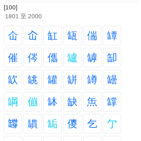
[100]
1801 至 2000
仚
屳
缸
缻
偳
罈
催
侺
儶
罏
罅
缷
缼
罀
罐
缾
罇
罎
罁
傰
缽
缺
缹
罉
𦉘
罆
缿
儍
乞
亇