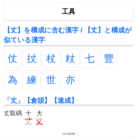
工具
【丈】を構成に含む漢字 / 【丈】と構成が
似ている漢字
仗
扙
杖
粀
七
豐
為
練
世
亦
「丈」【倉頡】【速成】
丈取碼
十
大
c-0 9429