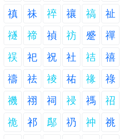
禛
祙
祽
禳
禞
祉
禭
禘
禎
祊
蹙
禪
祦
祀
祝
社
祮
禧
禱
祛
祾
祐
禒
祿
禨
祤
祠
祲
禡
祒
祪
祁
鄬
礽
祌
祧