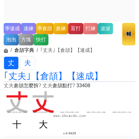
學速成
速練
學倉頡
倉練
盲打
打練
波波
輔
泡泡
方塊
快打
倉頡字典
｢丈夫｣【倉頡】【速成】
丈
夫
｢丈夫｣【倉頡】【速成】
丈夫
倉頡怎麼拆
?
丈夫
倉頡點打
?
33408
十
大
c-4 9429