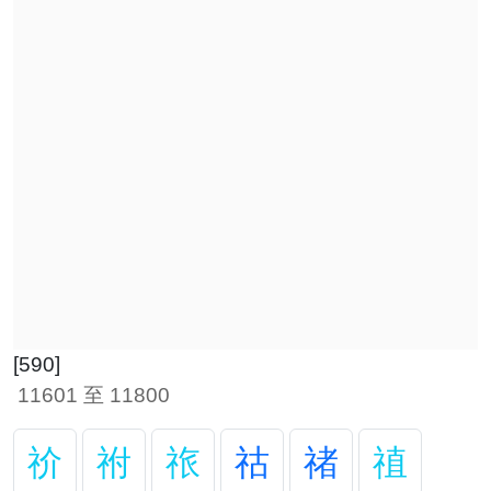
[590]
11601 至 11800
祄
祔
祣
祜
禇
禃