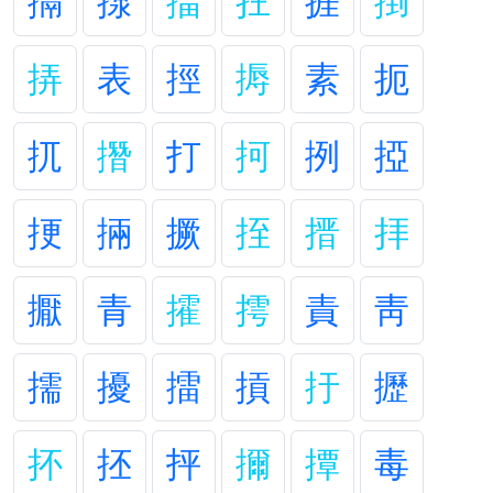
搹
揼
揊
抂
捱
捯
挵
表
挳
搙
素
扼
扤
撍
打
抲
挒
掗
挭
掚
撅
挃
搢
拝
擫
青
攉
摴
責
靑
擩
擾
擂
摃
扜
攊
抔
抷
抨
擟
撢
毒