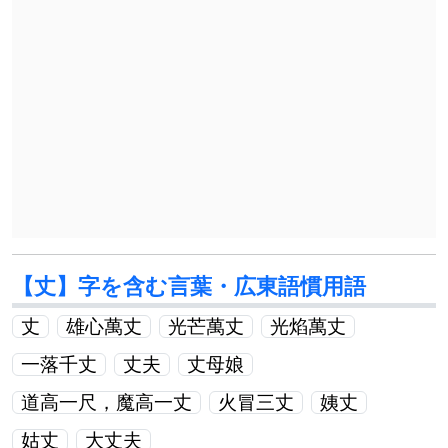
【丈】字を含む言葉・広東語慣用語
丈
雄心萬丈
光芒萬丈
光焰萬丈
一落千丈
丈夫
丈母娘
道高一尺，魔高一丈
火冒三丈
姨丈
姑丈
大丈夫