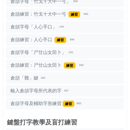
倉頡字母「竹戈十大中一弓」
2810
倉頡練習：竹戈十大中一弓
練習
6481
倉頡字母「人心手口」
1704
倉頡練習：人心手口
練習
3066
倉頡字母「尸廿山女田卜」
2151
倉頡練習：尸廿山女田卜
練習
3182
倉頡「難」鍵
1261
輸入倉頡字母所代表的字
1027
倉頡字母及輔助字形練習
練習
9822
鍵盤打字教學及盲打練習