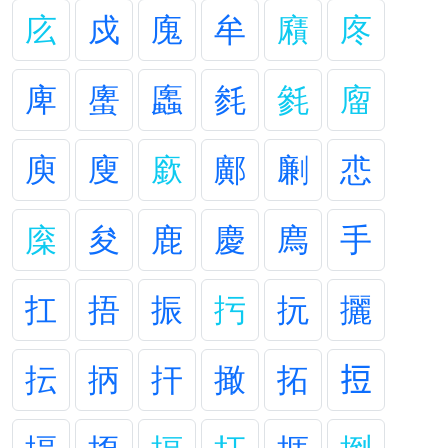
庅
戍
廆
牟
廭
庝
庳
螷
蠯
毵
毿
廇
庾
廋
廞
鄺
劆
怷
庺
夋
鹿
慶
廌
手
扛
捂
振
扝
抏
攦
抎
抦
扞
撖
拓
𢭃