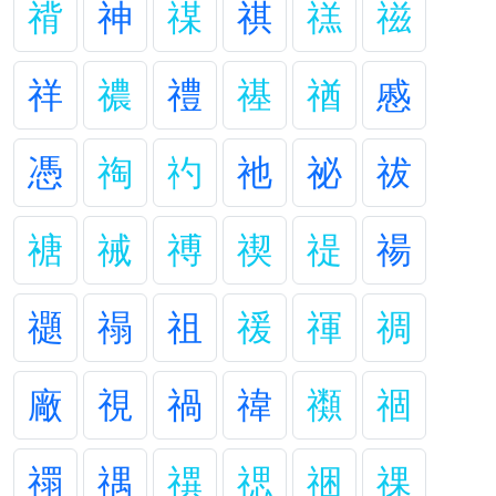
禙
神
禖
祺
禚
禌
祥
禯
禮
禥
禉
慼
憑
祹
礿
祂
祕
祓
禟
祴
禣
禊
禔
禓
禵
禢
祖
禐
禈
禂
廠
視
禍
禕
禷
祻
禤
禑
禩
禗
祵
祼