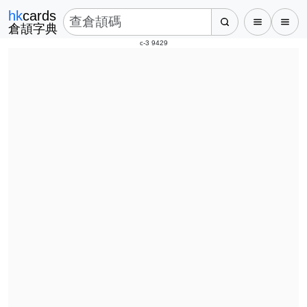
hk
cards
倉頡字典
c-3 9429