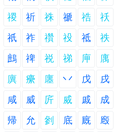
禝
祈
祩
禠
祰
祅
祇
祚
禶
祋
祗
祑
鷓
禆
祱
祶
庘
庽
廙
癳
廛
丷
戊
戌
咸
威
庍
烕
戚
成
帰
允
剼
底
廐
廏