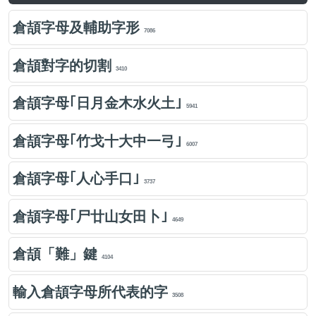
倉頡字母及輔助字形
7086
倉頡對字的切割
3410
倉頡字母｢日月金木水火土｣
5941
倉頡字母｢竹戈十大中一弓｣
6007
倉頡字母｢人心手口｣
3737
倉頡字母｢尸廿山女田卜｣
4649
倉頡「難」鍵
4104
輸入倉頡字母所代表的字
3508