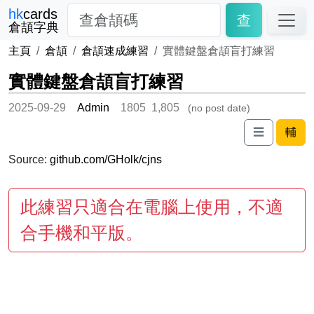
hk
cards
查
倉頡字典
主頁
倉頡
倉頡速成練習
實體鍵盤倉頡盲打練習
實體鍵盤倉頡盲打練習
2025-09-29
Admin
1805
1,805
(no post date)
☰
輔
Source:
github.com/GHolk/cjns
此練習只適合在電腦上使用，不適
合手機和平版。