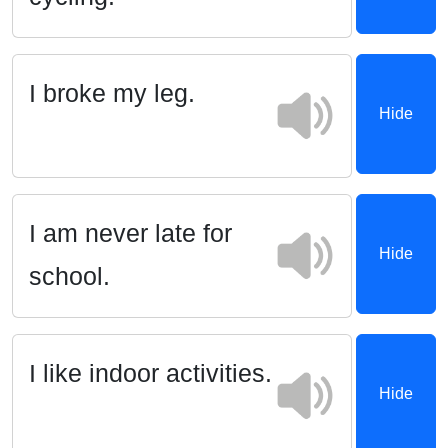
I broke my leg.
Hide
I am never late for
Hide
school.
I like indoor activities.
Hide