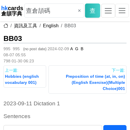
hk
cards
×
查
倉頡字典
資訊及工具
English
BB03
BB03
995
995
2024-02-09
A
G
B
(no post date)
08-07 05:55
798
01-30 06:23
上一篇:
下一篇:
Hobbies (english
Preposition of time (at, in, on)
vocabulary 001)
(English Exercise)(Multiple
Choice)001
2023-09-11 Dictation 1
Sentences