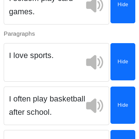
Hide
games.
Paragraphs
I love sports.
Hide
I often play basketball
Hide
after school.