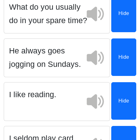
What do you usually
Hide
do in your spare time?
He always goes
Hide
jogging on Sundays.
I like reading.
Hide
I seldom play card