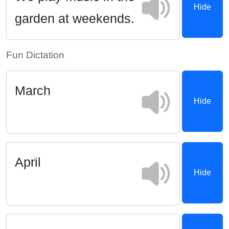
Hide
garden at weekends.
Fun Dictation
March
Hide
April
Hide