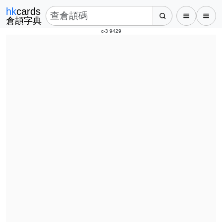
hk
cards
倉頡字典
c-3 9429