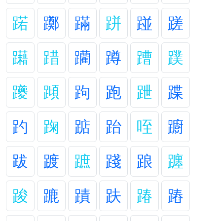
蹃
躑
蹣
跰
踫
蹉
躤
踖
躪
蹲
蹧
蹼
躨
蹞
跔
跑
跇
蹀
趵
踘
踮
跆
咥
躕
跋
踱
蹠
踐
踉
躔
踆
蹗
蹟
趺
踳
蹖