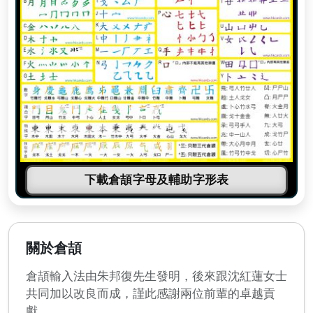
下載倉頡字母及輔助字形表
關於倉頡
倉頡輸入法由朱邦復先生發明，後來跟沈紅蓮女士
共同加以改良而成，謹此感謝兩位前輩的卓越貢
獻。