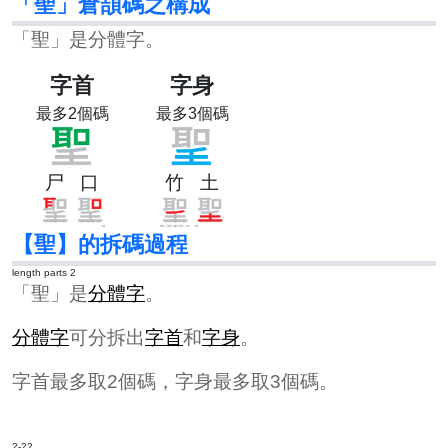
「聖」倉頡碼之構成
「聖」是分體字。
字首
字身
最多2個碼
最多3個碼
尸
口
竹
土
【聖】的拆碼過程
length parts 2
「聖」是
分體字
。
分體字
可分拆出
字首
和
字身
。
字首最多取2個碼，字身最多取3個碼。
2-22