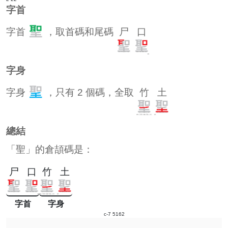
字首
字首
，取首碼和尾碼
尸
口
字身
字身
，只有 2 個碼，全取
竹
土
總結
「聖」的倉頡碼是：
尸
口
竹
土
字首
字身
c-7 5162