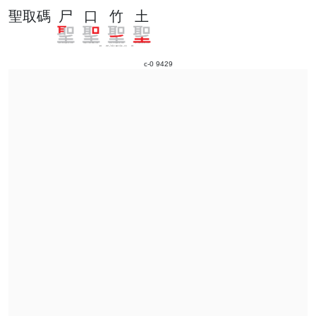
聖取碼
尸
口
竹
土
c-0 9429