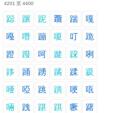
4201 至 4400
跽
蹍
跜
𨈇
踹
嘎
嘠
噆
蹦
嗄
叮
跪
蹬
蹳
呵
踺
跥
咧
跢
踊
踴
蹫
蹂
趿
唖
啞
跳
蹪
哽
咓
啢
跩
踸
踑
噘
躇