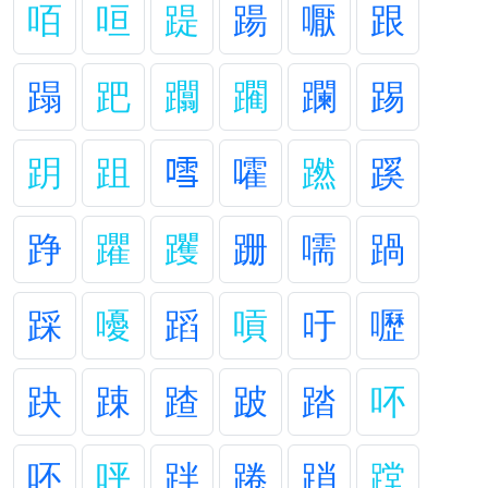
咟
咺
踶
踼
嚈
跟
蹋
跁
躢
躙
躝
踢
跀
跙
𠽌
嚯
蹨
蹊
踭
躣
躩
跚
嚅
踻
踩
嚘
蹈
嗊
吁
嚦
趹
踈
蹅
跛
踏
吥
呸
呯
跘
踡
踃
蹚