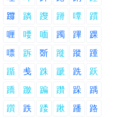
𨅝
蹸
躞
蹐
嘾
躀
喱
喓
喕
躅
蹕
踝
嘌
跅
斲
蹝
蹤
踵
踲
㦮
跦
蹏
跣
跃
蹻
躈
蹁
躦
跺
踽
躓
跌
踒
踿
蹯
路