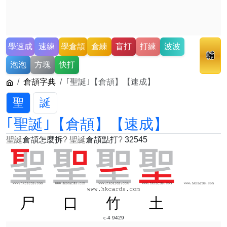
學速成
速練
學倉頡
倉練
盲打
打練
波波
輔
泡泡
方塊
快打
倉頡字典
｢聖誕｣【倉頡】【速成】
聖
誕
｢聖誕｣【倉頡】【速成】
聖誕
倉頡怎麼拆
?
聖誕
倉頡點打
?
32545
尸
口
竹
土
c-4 9429