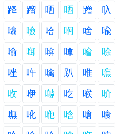
跭
蹓
哂
唒
蹭
叺
噏
噞
哈
哬
啥
喩
喻
啣
啽
嗱
噲
唋
唑
吘
噙
趴
唯
噍
呚
咿
嚹
吃
喉
吤
嘸
吪
咃
唅
嗆
喰