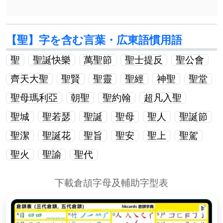
【聖】字を含む言葉・広東語慣用語
聖
聖誕快樂
萬聖節
聖士提反
聖公會
齊天大聖
聖賢
聖靈
聖經
神聖
聖堂
聖母瑪利亞
朝聖
聖約翰
超凡入聖
聖城
聖若瑟
聖誕
聖母
聖人
聖誕節
聖潔
聖誕花
聖旨
聖安
聖上
聖駕
聖火
聖諭
聖代
下載倉頡字母及輔助字型表