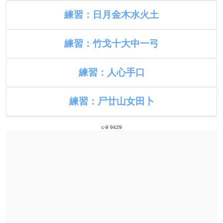
練習：日月金木水火土
練習：竹戈十大中一弓
練習：人心手口
練習：尸廿山女田卜
c-9 9429