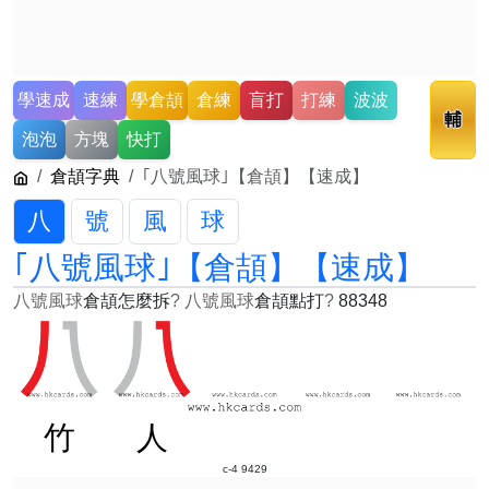
學速成
速練
學倉頡
倉練
盲打
打練
波波
輔
泡泡
方塊
快打
倉頡字典
｢八號風球｣【倉頡】【速成】
八
號
風
球
｢八號風球｣【倉頡】【速成】
八號風球
倉頡怎麼拆
?
八號風球
倉頡點打
?
88348
竹
人
c-4 9429