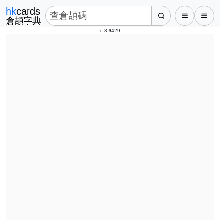
hk
cards
倉頡字典
c-3 9429