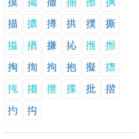
摸
擖
撒
揃
攃
捵
描
擃
撙
拱
撲
撕
搤
揂
搛
抋
揯
搄
掏
揈
拘
抱
擬
揔
扽
搊
抴
揲
批
揩
扚
抅