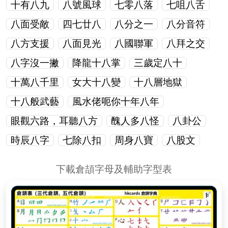
十有八九
八號風球
七零八落
七咀八舌
八面受敵
四七廿八
八分之一
八分音符
八方支援
八面見光
八國聯軍
八拜之交
八字沒一撇
降龍十八掌
三歲定八十
十萬八千里
女大十八變
十八層地獄
十八般武藝
風水佬呃你十年八年
眼觀六路，耳聽八方
醜人多八怪
八卦公
時辰八字
七除八扣
周身八寶
八股文
下載倉頡字母及輔助字型表