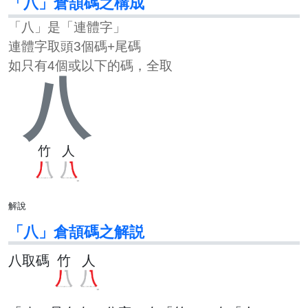
「八」倉頡碼之構成
「八」是「連體字」
連體字取頭3個碼+尾碼
如只有4個或以下的碼，全取
八
竹
人
解說
「八」倉頡碼之解説
八取碼
竹
人