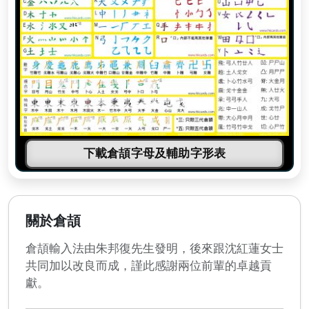
下載倉頡字母及輔助字形表
關於倉頡
倉頡輸入法由朱邦復先生發明，後來跟沈紅蓮女士
共同加以改良而成，謹此感謝兩位前輩的卓越貢
獻。