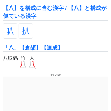
【八】を構成に含む漢字 / 【八】と構成が
似ている漢字
叭
扒
「八」【倉頡】【速成】
八取碼
竹
人
c-0 9429