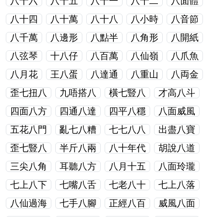
八十六
八十五
八十一
八十二
八面體
八十四
八十萬
八十八
八小時
八音節
八千萬
八邊形
八點半
八角形
八開紙
八弦琴
十八仔
八百萬
八仙嶺
八爪魚
八月花
王八蛋
八達通
八重山
八両金
歪七扭八
九唔搭八
橫七豎八
才高八斗
四面八方
四通八達
四平八穩
八面威風
五花八門
亂七八糟
七七八八
出盡八寶
歪七豎八
半斤八兩
八十年代
胡說八道
三尖八角
耳聽八方
八月十五
八面玲瓏
七上八下
七嘴八舌
七老八十
七上八落
八仙過海
七手八腳
正經八百
威風八面