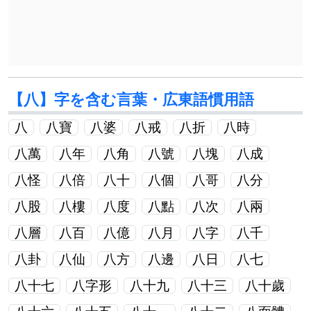
【八】字を含む言葉・広東語慣用語
八
八寶
八婆
八戒
八折
八時
八萬
八年
八角
八號
八塊
八成
八怪
八倍
八十
八個
八哥
八分
八股
八樓
八度
八點
八次
八兩
八層
八百
八億
八月
八字
八千
八卦
八仙
八方
八邊
八日
八七
八十七
八字形
八十九
八十三
八十歲