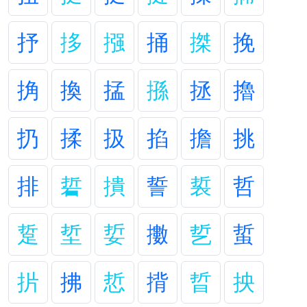
抒
拸
摾
捅
搩
挽
捔
換
掹
搎
拯
擼
扔
揉
扱
掐
擔
挑
排
硩
撌
誓
裚
哲
踅
埑
娎
擻
乴
蜇
扸
拂
悊
揹
晢
抰