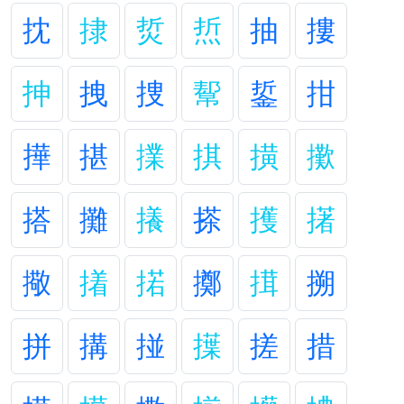
抌
捸
烲
焎
抽
摟
抻
拽
捜
幚
銴
拑
撶
揕
擈
掑
撗
擹
搭
攤
攁
搽
擭
擆
擏
撯
掿
擲
搑
搠
拼
搆
掽
擛
搓
措