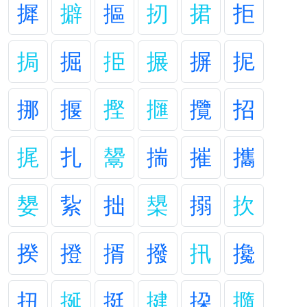
摨
擗
摳
扨
捃
拒
挶
掘
挋
搌
摒
抳
挪
揠
摼
擓
攬
招
捤
扎
鬹
揣
摧
攜
嫢
紥
拙
槼
搦
扻
揆
撜
揟
撥
扟
攙
扭
挻
挺
揵
挅
撱