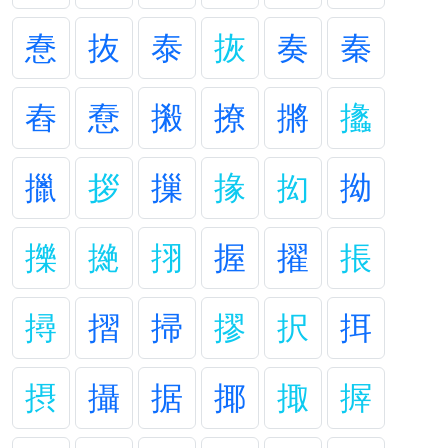
惷
抜
泰
拻
奏
秦
舂
憃
摋
撩
摪
攭
擸
拶
摷
掾
抝
拗
擽
撧
挧
握
擢
掁
撏
摺
掃
摎
択
挕
摂
攝
据
揶
掫
搱