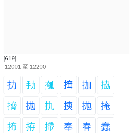
[619]
12001 至 12200
扐
劧
摦
𢱕
拁
拹
搚
拋
扏
挗
抛
掩
抪
拵
摕
奉
春
蠢