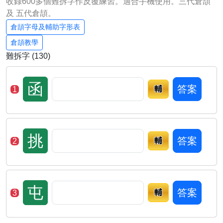
收錄600多個難拆字作反覆練習。適合手機使用。三代倉頡
及 五代倉頡。
倉頡字母及輔助字形表
倉頡教學
難拆字 (130)
函
答案
輔
1
挑
答案
輔
2
屯
答案
輔
3