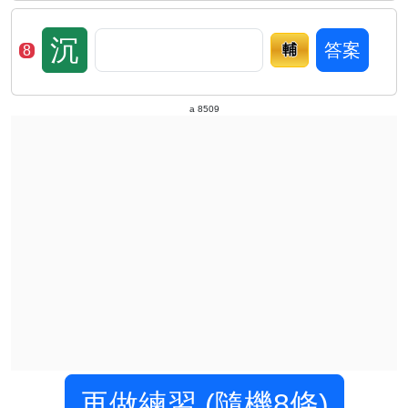
沉
答案
輔
8
a 8509
再做練習 (隨機8條)