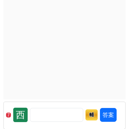
西
答案
輔
7