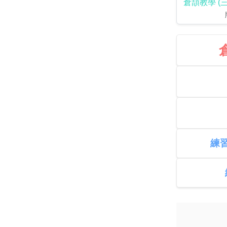
倉頡教學 (
練