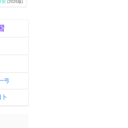
練習
(2026版)
習
一弓
田卜