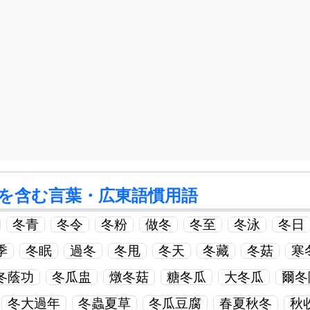
を含む言葉・広東語慣用語
冬青
冬令
冬粉
做冬
冬至
冬泳
冬日
季
冬眠
過冬
冬甩
冬天
冬藏
冬菇
寒
冬蔭功
冬瓜盅
燉冬菇
糖冬瓜
大冬瓜
爾冬
冬大過年
冬蟲夏草
冬瓜豆腐
春夏秋冬
秋