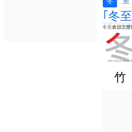
冬
至
｢冬
冬至
倉頡怎麼
竹