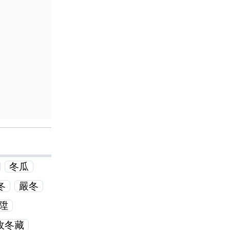
冬瓜
冬
嚴冬
陞
收冬藏