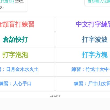
三代倉頡)
倉頡輸入法
(2021
版)
倉頡盲打練習
中文打字練
倉頡快打
打字波波
打字泡泡
打字方塊
習：日月金木水火土
練習：竹戈十大中
練習：人心手口
練習：尸廿山女
c-9 9429