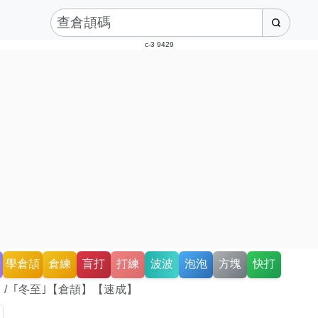
c-3 9429
學倉頡
倉練
盲打
打練
波波
泡泡
方塊
快打
｢冬至｣【倉頡】【速成】