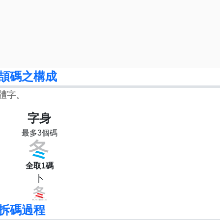
頡碼之構成
體字。
字身
最多3個碼
全取1碼
卜
拆碼過程