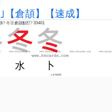
至｣【倉頡】【速成】
拆
?
冬至
倉頡點打
?
33401
水
卜
c-4 9429