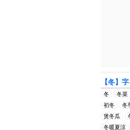
【冬】字
冬
冬菜
初冬
冬
煲冬瓜
冬暖夏涼