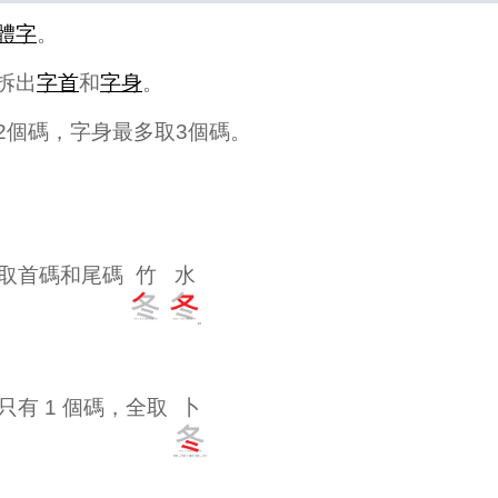
體字
。
拆出
字首
和
字身
。
2個碼，字身最多取3個碼。
取首碼和尾碼
竹
水
只有 1 個碼，全取
卜