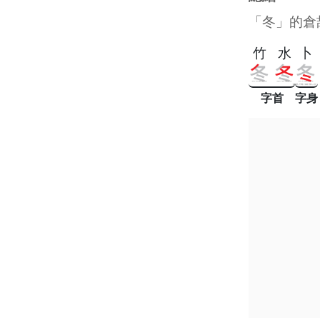
「冬」的倉
竹
水
卜
字首
字身