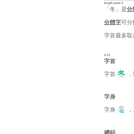
length parts 2
「冬」是
分
分體字
可分
字首最多取
2-21
字首
字首
，
字身
字身
，
總結