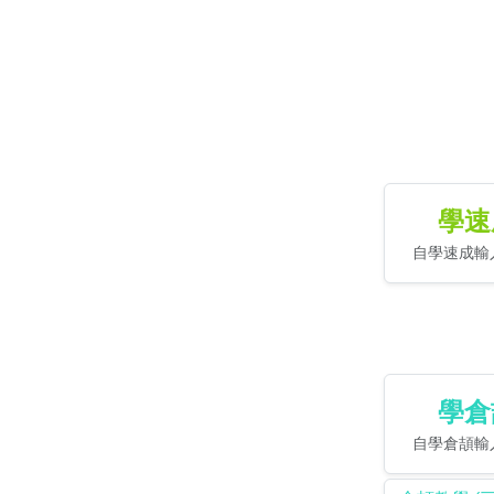
學速
自學速成輸入
學倉
自學倉頡輸入