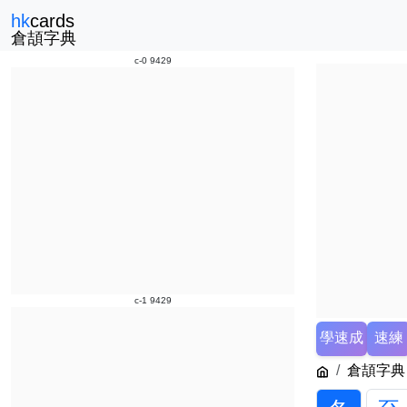
hk
cards
倉頡字典
c-0 9429
c-1 9429
學速成
速練
倉頡字典